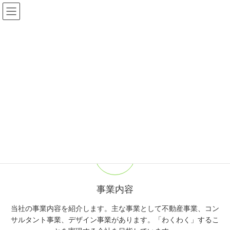
コ
ナ
ン
ビ
テ
ゲ
ン
ー
ツ
シ
に
ョ
夢を実現するプロセスを楽しもう！
移
ン
Previous
Next
お客様の自己ベスト更新を応援します。
動
に
移
動
事業内容
当社の事業内容を紹介します。主な事業として不動産事業、コン
サルタント事業、デザイン事業があります。「わくわく」するこ