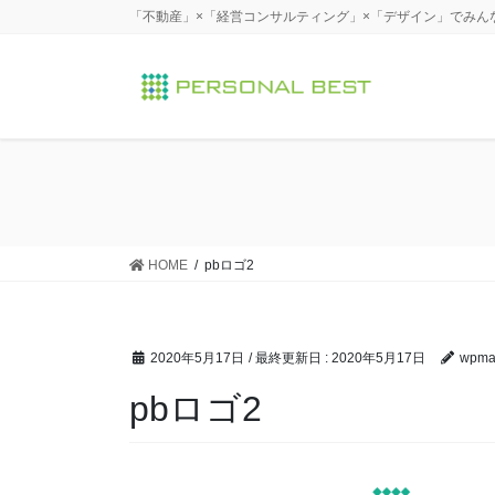
コ
ナ
「不動産」×「経営コンサルティング」×「デザイン」でみん
ン
ビ
テ
ゲ
ン
ー
ツ
シ
に
ョ
移
ン
動
に
移
動
HOME
pbロゴ2
2020年5月17日
/ 最終更新日 :
2020年5月17日
wpma
pbロゴ2